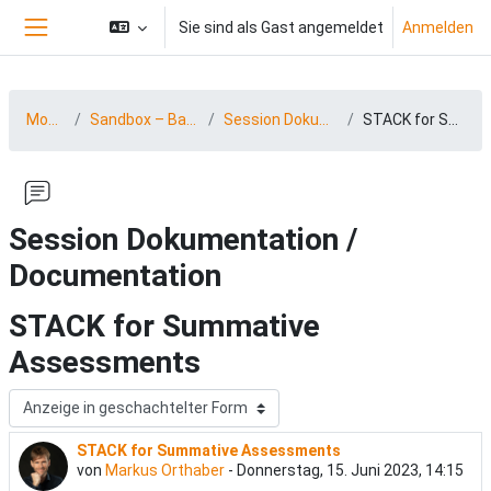
Zum Hauptinhalt
Sie sind als Gast angemeldet
Anmelden
Website-Übersicht
MootDACH23
Sandbox – BarCamp 23 (15.-16.06.2023)
Session Dokumentation / Documentation
STACK for Summative Assessments
Session Dokumentation /
Documentation
STACK for Summative
Assessments
Anzeigemodus
STACK for Summative Assessments
Anzahl Antworten: 0
von
Markus Orthaber
-
Donnerstag, 15. Juni 2023, 14:15