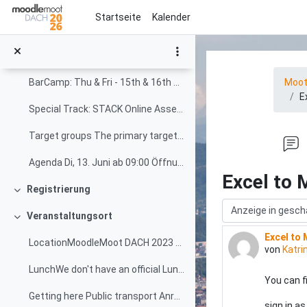
Mehr über die Veranstalter
Zum Hauptinhalt
Startseite
Kalender
Programm
Einklappen
DevCamp: Tue & Wed - 13th & 14th of June“It’s an i...
Moo
BarCamp: Thu & Fri - 15th & 16th of JuneThe MootDA...
E
Special Track: STACK Online Assessment Special Tra...
Target groups The primary target groups for the Mo...
Agenda Di, 13. Juni ab 09:00 Öffnung Tagungsbüro -...
Excel to 
Registrierung
Einklappen
Anzeigemodus
Veranstaltungsort
Einklappen
Excel to
Anzahl An
LocationMoodleMoot DACH 2023 will take place right...
von
Katri
LunchWe don't have an official Lunch desk or time ...
You can f
Getting here Public transport Anreise Öffentlicher...
sign in as