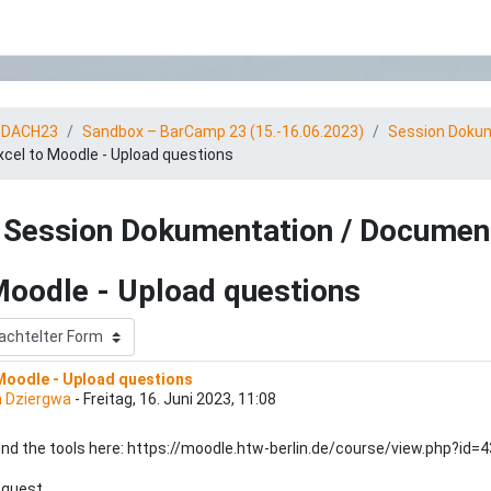
tDACH23
Sandbox – BarCamp 23 (15.-16.06.2023)
Session Dokum
xcel to Moodle - Upload questions
Session Dokumentation / Documen
Moodle - Upload questions
 Moodle - Upload questions
tworten: 0
n Dziergwa
-
Freitag, 16. Juni 2023, 11:08
ind the tools here: https://moodle.htw-berlin.de/course/view.php?id=
 guest.