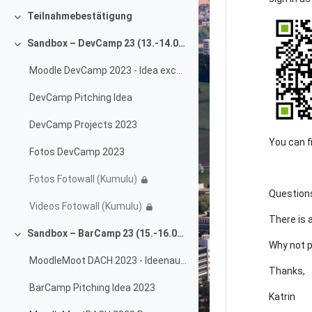
Teilnahmebestätigung
Einklappen
Sandbox – DevCamp 23 (13.-14.06.2023)
Einklappen
Moodle DevCamp 2023 - Idea exchange and progress tracking
DevCamp Pitching Idea
DevCamp Projects 2023
You can f
Fotos DevCamp 2023
Fotos Fotowall (Kumulu)
Questio
Videos Fotowall (Kumulu)
There is 
Sandbox – BarCamp 23 (15.-16.06.2023)
Einklappen
Why not p
MoodleMoot DACH 2023 - Ideenaustausch
Thanks,
BarCamp Pitching Idea 2023
Katrin