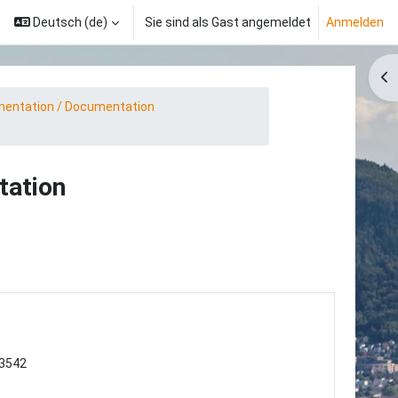
Deutsch ‎(de)‎
Sie sind als Gast angemeldet
Anmelden
Blo
entation / Documentation
tation
43542