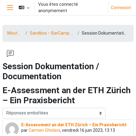
Passer au contenu principal
Vous êtes connecté
Connexion
anonymement
Panneau latéral
MootDACH23
Sandbox – BarCamp 23 (15.-16.06.2023)
Session Dokumentation / Documentation
Session Dokumentation /
Documentation
E-Assessment an der ETH Zürich
– Ein Praxisbericht
Type d’affichage
E-Assessment an der ETH Zürich – Ein Praxisbericht
Nombre de réponses : 0
par
Carmen Ghisleni
,
vendredi 16 juin 2023, 13:13