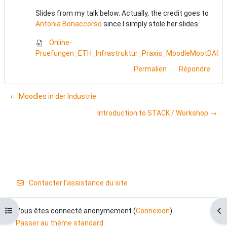
Slides from my talk below. Actually, the credit goes to
Antonia Bonaccorso
since I simply stole her slides.
Online-
Pruefungen_ETH_Infrastruktur_Praxis_MoodleMootDACH
Permalien
Répondre
← Moodles in der Industrie
Introduction to STACK / Workshop →
Contacter l’assistance du site
Ouvrir l’index du cours
Ouv
Vous êtes connecté anonymement (
Connexion
)
Passer au thème standard