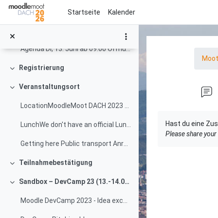
Zum Hauptinhalt
Special Track: STACK Online Assessment Special Tra...
Startseite
Kalender
Target groups The primary target groups for the Mo...
Agenda Di, 13. Juni ab 09:00 Öffnung Tagungsbüro -...
Moo
Registrierung
Einklappen
Veranstaltungsort
Einklappen
LocationMoodleMoot DACH 2023 will take place right...
Abschlussbedin
Hast du eine Zus
LunchWe don't have an official Lunch desk or time ...
Please share your 
Getting here Public transport Anreise Öffentlicher...
Teilnahmebestätigung
Einklappen
Sandbox – DevCamp 23 (13.-14.06.2023)
Einklappen
Moodle DevCamp 2023 - Idea exchange and progress tracking