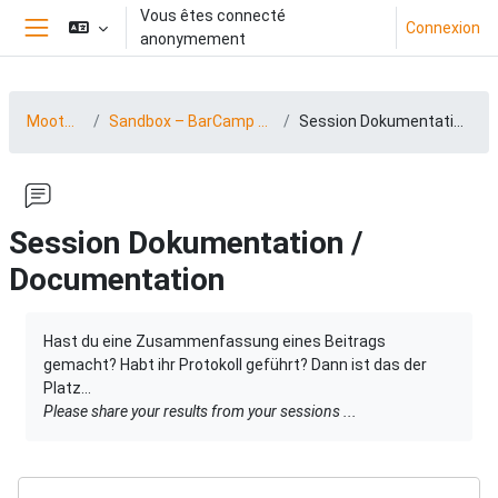
Passer au contenu principal
Vous êtes connecté
Connexion
anonymement
Panneau latéral
MootDACH23
Sandbox – BarCamp 23 (15.-16.06.2023)
Session Dokumentation / Documentation
Session Dokumentation /
Documentation
Conditions d’achèvement
Hast du eine Zusammenfassung eines Beitrags
gemacht? Habt ihr Protokoll geführt? Dann ist das der
Platz...
Please share your results from your sessions ...