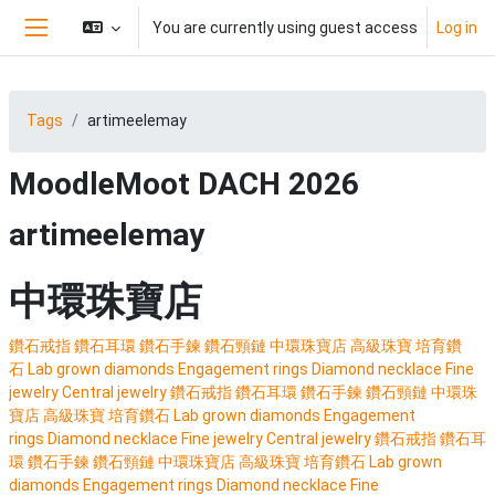
Skip to main content
You are currently using guest access
Log in
Side panel
Tags
artimeelemay
MoodleMoot DACH 2026
artimeelemay
中環珠寶店
鑽石戒指
鑽石耳環
鑽石手鍊
鑽石頸鏈
中環珠寶店
高級珠寶
培育鑽
石
Lab grown diamonds
Engagement rings
Diamond necklace
Fine
jewelry
Central jewelry
鑽石戒指
鑽石耳環
鑽石手鍊
鑽石頸鏈
中環珠
寶店
高級珠寶
培育鑽石
Lab grown diamonds
Engagement
rings
Diamond necklace
Fine jewelry
Central jewelry
鑽石戒指
鑽石耳
環
鑽石手鍊
鑽石頸鏈
中環珠寶店
高級珠寶
培育鑽石
Lab grown
diamonds
Engagement rings
Diamond necklace
Fine