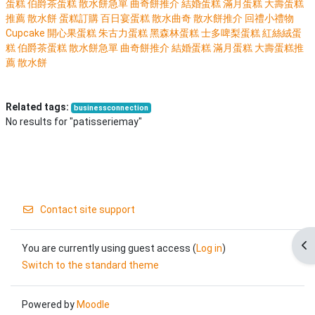
蛋糕
伯爵茶蛋糕
散水餅急單
曲奇餅推介
結婚蛋糕
滿月蛋糕
大壽蛋糕
推薦
散水餅
蛋糕訂購
百日宴蛋糕
散水曲奇
散水餅推介
回禮小禮物
Cupcake
開心果蛋糕
朱古力蛋糕
黑森林蛋糕
士多啤梨蛋糕
紅絲絨蛋
糕
伯爵茶蛋糕
散水餅急單
曲奇餅推介
結婚蛋糕
滿月蛋糕
大壽蛋糕推
薦
散水餅
Related tags:
businessconnection
No results for "patisseriemay"
Contact site support
Op
You are currently using guest access (
Log in
)
Switch to the standard theme
Powered by
Moodle