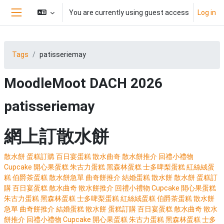
Skip to main content
You are currently using guest access
Log in
Side panel
Tags
patisseriemay
MoodleMoot DACH 2026
patisseriemay
網上訂散水餅
散水餅
蛋糕訂購
百日宴蛋糕
散水曲奇
散水餅推介
回禮小禮物
Cupcake
開心果蛋糕
朱古力蛋糕
黑森林蛋糕
士多啤梨蛋糕
紅絲絨蛋
糕
伯爵茶蛋糕
散水餅急單
曲奇餅推介
結婚蛋糕
散水餅
散水餅
蛋糕訂
購
百日宴蛋糕
散水曲奇
散水餅推介
回禮小禮物
Cupcake
開心果蛋糕
朱古力蛋糕
黑森林蛋糕
士多啤梨蛋糕
紅絲絨蛋糕
伯爵茶蛋糕
散水餅
急單
曲奇餅推介
結婚蛋糕
散水餅
蛋糕訂購
百日宴蛋糕
散水曲奇
散水
餅推介
回禮小禮物
Cupcake
開心果蛋糕
朱古力蛋糕
黑森林蛋糕
士多