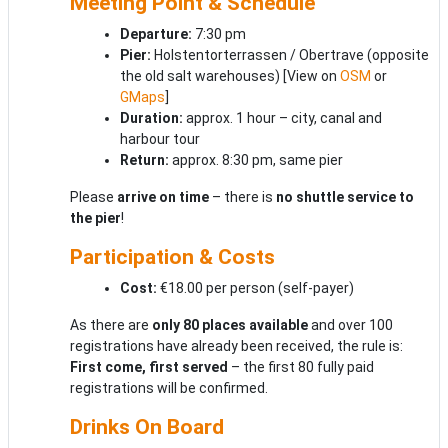
Meeting Point & Schedule
Departure:
7:30 pm
Pier:
Holstentorterrassen / Obertrave (opposite
the old salt warehouses) [View on
OSM
or
GMaps
]
Duration:
approx. 1 hour – city, canal and
harbour tour
Return:
approx. 8:30 pm, same pier
Please
arrive on time
– there is
no shuttle service to
the pier
!
Participation & Costs
Cost:
€18.00 per person (self-payer)
As there are
only 80 places available
and over 100
registrations have already been received, the rule is:
First come, first served
– the first 80 fully paid
registrations will be confirmed.
Drinks On Board