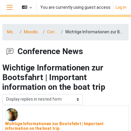
Skip to main content
You are currently using guest access
Log in
Side panel
MootDACH25
MoodleMoot DACH News
Conference News
Wichtige Informationen zur Bootsfahrt | Important information on the boat trip
Conference News
Wichtige Informationen zur
Bootsfahrt | Important
information on the boat trip
Display mode
Wichtige Informationen zur Bootsfahrt | Important
Number of replies: 0
information on the boat trip