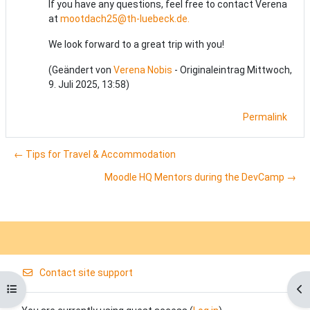
If you have any questions, feel free to contact Verena
at
mootdach25@th-luebeck.de.
We look forward to a great trip with you!
(Geändert von
Verena Nobis
- Originaleintrag Mittwoch,
9. Juli 2025, 13:58)
Permalink
← Tips for Travel & Accommodation
Moodle HQ Mentors during the DevCamp →
Contact site support
Open course index
Op