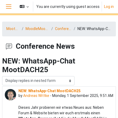
Skip to main content
You are currently using guest access
Log in
Side panel
MootDACH25
MoodleMoot DACH News
Conference News
NEW: WhatsApp-Chat MootDACH25
Conference News
NEW: WhatsApp-Chat
MootDACH25
Display mode
NEW: WhatsApp-Chat MootDACH25
Number of replies: 0
by
Andreas Wittke
-
Monday, 1 September 2025, 9:51 AM
Dieses Jahr probieren wir etwas Neues aus: Neben
Forum & Website bieten wir euch erstmals einen