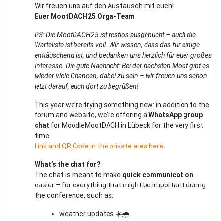
Wir freuen uns auf den Austausch mit euch!
Euer MootDACH25 Orga-Team
PS: Die MootDACH25 ist restlos ausgebucht – auch die
Warteliste ist bereits voll. Wir wissen, dass das für einige
enttäuschend ist, und bedanken uns herzlich für euer großes
Interesse. Die gute Nachricht: Bei der nächsten Moot gibt es
wieder viele Chancen, dabei zu sein – wir freuen uns schon
jetzt darauf, euch dort zu begrüßen!
This year we’re trying something new: in addition to the
forum and website, we’re offering a
WhatsApp group
chat
for MoodleMootDACH in Lübeck for the very first
time.
Link and QR Code in the private area here
.
What’s the chat for?
The chat is meant to make
quick communication
easier – for everything that might be important during
the conference, such as:
weather updates ☀️🌧️