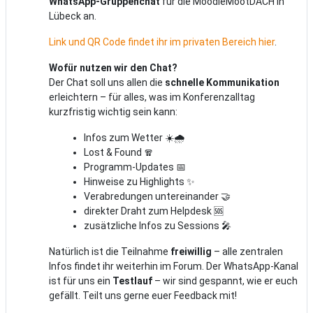
WhatsApp-Gruppenchat
für die MoodleMootDACH in
Lübeck an.
Link und QR Code findet ihr im privaten Bereich hier
.
Wofür nutzen wir den Chat?
Der Chat soll uns allen die
schnelle Kommunikation
erleichtern – für alles, was im Konferenzalltag
kurzfristig wichtig sein kann:
Infos zum Wetter ☀️🌧️
Lost & Found 🧣
Programm-Updates 📅
Hinweise zu Highlights ✨
Verabredungen untereinander 🤝
direkter Draht zum Helpdesk 🆘
zusätzliche Infos zu Sessions 🎤
Natürlich ist die Teilnahme
freiwillig
– alle zentralen
Infos findet ihr weiterhin im Forum. Der WhatsApp-Kanal
ist für uns ein
Testlauf
– wir sind gespannt, wie er euch
gefällt. Teilt uns gerne euer Feedback mit!