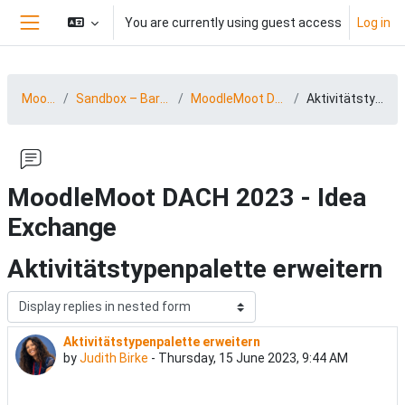
Skip to main content
You are currently using guest access
Log in
Side panel
MootDACH23
Sandbox – BarCamp 23 (15.-16.06.2023)
MoodleMoot DACH 2023 - Idea Exchange
Aktivitätstypenpalette erweitern
MoodleMoot DACH 2023 - Idea
Exchange
Aktivitätstypenpalette erweitern
Display mode
Aktivitätstypenpalette erweitern
Number of replies: 0
by
Judith Birke
-
Thursday, 15 June 2023, 9:44 AM